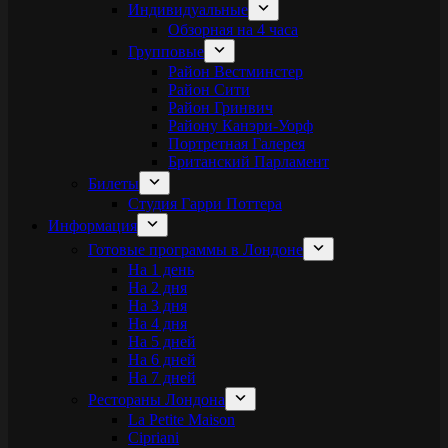
Индивидуальные
Обзорная на 4 часа
Групповые
Район Вестминстер
Район Сити
Район Гринвич
Району Канэри-Уорф
Портретная Галерея
Британский Парламент
Билеты
Студия Гарри Поттера
Информация
Готовые программы в Лондоне
На 1 день
На 2 дня
На 3 дня
На 4 дня
На 5 дней
На 6 дней
На 7 дней
Рестораны Лондона
La Petite Maison
Cipriani