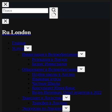
Перейти
к
сути
Ничего
не
найдено
Ru
.
London
Главная
Услуги
Иммиграция в Великобританию
Релокация в Лондон
Бизнес Иммиграция
Образование в Великобритании
Подбор школы в Англии
Языковые курсы
Частные Школы
Консультант Юлия Ковас
Видео Интервью: Опыт родителя в 2022
Транспорт и Логистика
Трансфер в Лондоне
Экскурсии по Лондону