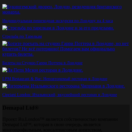
Индивидуальная пешеходная экскурсия по Лондону на 4 часа
Стрельба по Тарелкам
Билеты на Студию Гарри Поттера в Лондоне
LPM Restaurant & Bar: Неповторимый ресторан в Лондоне
Cipriani London: Итальянский, вкуснейший ресторан в Лондоне
Demapal Ltd®
Проект Ru.London™ является собственностью компании
Demapal Ltd™, которая в свою очередь, является
многопрофильным, консалтинговым агентством,