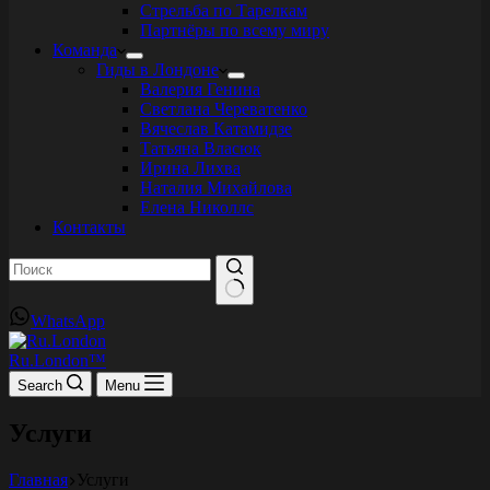
Стрельба по Тарелкам
Партнёры по всему миру
Команда
Гиды в Лондоне
Валерия Генина
Светлана Череватенко
Вячеслав Катамидзе
Татьяна Власюк
Ирина Лихва
Наталия Михайлова
Елена Николлс
Контакты
Ничего
WhatsApp
не
найдено
Ru.London™
Search
Menu
Услуги
Главная
Услуги