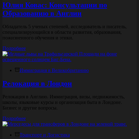
для
Юлия Ковас: Консультации по
детей
Образованию в Англии
и
взрослых
Обладатель 5 ученых степеней, исследователь и писатель,
специализирующийся в области развития, образования,
пожизненного обучения и этики.
Юлия
Подробнее
Ковас:
Консультации
по
Иммиграция в Великобританию
Образованию
в
Англии
Релокация в Лондон
Релокация в Англию. Иммиграция, визы, недвижимость,
школы, языковые курсы и организация быта в Лондоне.
Бизнес и другие вопросы.
Релокация
Подробнее
в
Лондон
Транспорт и Логистика