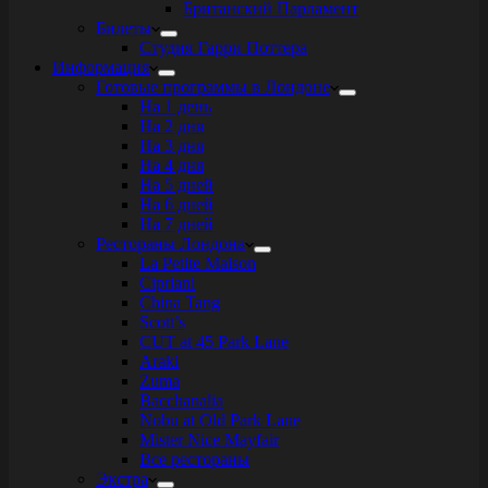
Британский Парламент
Билеты
Студия Гарри Поттера
Информация
Готовые программы в Лондоне
На 1 день
На 2 дня
На 3 дня
На 4 дня
На 5 дней
На 6 дней
На 7 дней
Рестораны Лондона
La Petite Maison
Cipriani
China Tang
Scott’s
CUT at 45 Park Lane
Araki
Zuma
Bacchanalia
Nobu at Old Park Lane
Mister Nice Mayfair
Все рестораны
Экстра