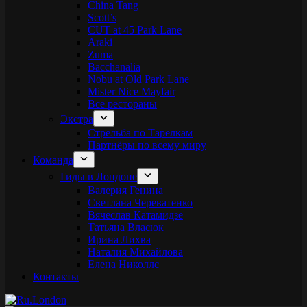
China Tang
Scott’s
CUT at 45 Park Lane
Araki
Zuma
Bacchanalia
Nobu at Old Park Lane
Mister Nice Mayfair
Все рестораны
Экстра
Стрельба по Тарелкам
Партнёры по всему миру
Команда
Гиды в Лондоне
Валерия Генина
Светлана Череватенко
Вячеслав Катамидзе
Татьяна Власюк
Ирина Лихва
Наталия Михайлова
Елена Николлс
Контакты