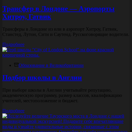
Трансфер в Лондоне — Аэропорты
Хитроу, Гатвик
Трансферы в Лондоне из или в аэропорт Хитроу, Гатвик,
Станстед, Лутон, Сити и Саутенд. Русскоговорящие водители.
Трансфер
Подробнее
в
Лондоне
—
Образование в Великобритании
Аэропорты
Хитроу,
Гатвик
Подбор школы в Англии
При выборе школы в Англии учитывайте репутацию,
академическую программу, размер классов, квалификацию
учителей, местоположение и бюджет.
Подбор
Подробнее
школы
в
Англии