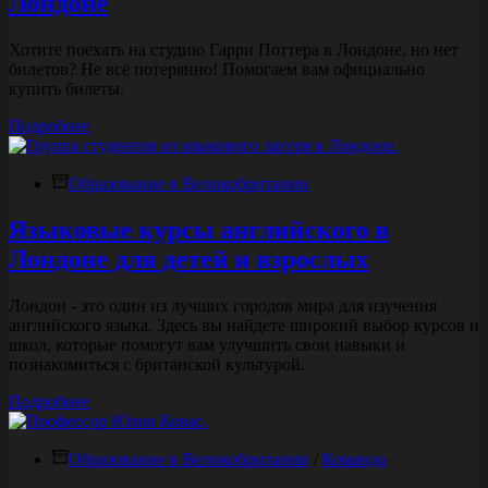
Лондоне
Хотите поехать на студию Гарри Поттера в Лондоне, но нет
билетов? Не всё потерянно! Помогаем вам официально
купить билеты.
Билеты
Подробнее
на
Студию
Образование в Великобритании
Гарри
Поттера
в
Языковые курсы английского в
Лондоне
Лондоне для детей и взрослых
Лондон - это один из лучших городов мира для изучения
английского языка. Здесь вы найдете широкий выбор курсов и
школ, которые помогут вам улучшить свои навыки и
познакомиться с британской культурой.
Языковые
Подробнее
курсы
английского
Образование в Великобритании
в
/
Команда
Лондоне