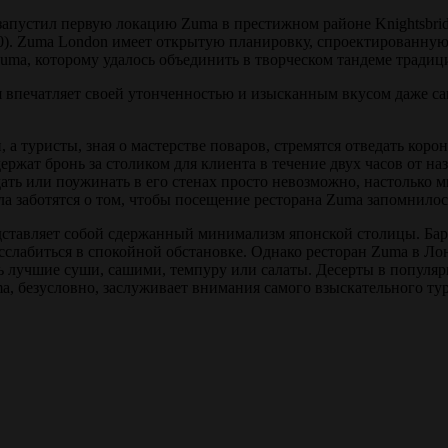
запустил первую локацию Zuma в престижном районе Knightsbrid
010). Zuma London имеет открытую планировку, спроектированн
а Zuma, которому удалось объединить в творческом тандеме тради
ая впечатляет своей утонченностью и изысканным вкусом даже 
а туристы, зная о мастерстве поваров, стремятся отведать коро
ржат бронь за столиком для клиента в течение двух часов от н
ать или поужинать в его стенах просто невозможно, настолько м
ла заботятся о том, чтобы посещение ресторана Zuma запомнилос
дставляет собой сдержанный минимализм японской столицы. Бар 
слабиться в спокойной обстановке. Однако ресторан Zuma в Лон
 лучшие суши, сашими, темпуру или салаты. Десерты в популярн
ma, безусловно, заслуживает внимания самого взыскательного тур