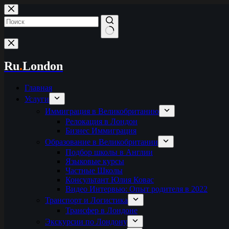
Перейти
к
сути
Ничего
не
найдено
Ru
.
London
Главная
Услуги
Иммиграция в Великобританию
Релокация в Лондон
Бизнес Иммиграция
Образование в Великобритании
Подбор школы в Англии
Языковые курсы
Частные Школы
Консультант Юлия Ковас
Видео Интервью: Опыт родителя в 2022
Транспорт и Логистика
Трансфер в Лондоне
Экскурсии по Лондону