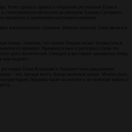
ge. Успех проекта привел к открытию ресторанов Zuma в
ую и стилизованную японским дизайнером Такаши Сугимото.
ции прошлого и требования настоящего времени.
самых взыскательных гурманов. Именно поэтому Zuma является
нное блюдо. Заметим, что только Лондон может похвастаться
азначенного времени. Применительно к ресторану Zuma это
ного здесь посетителей. Ожидать в ресторане заказанных блюд
ь вам надолго.
ресторана Zuma Restaurant в Лондоне готов предложить
доне – это, прежде всего, блюда японской кухни. Можно быть
ом ресторане Лондона также на высоте и не позволят забыть о
иста.