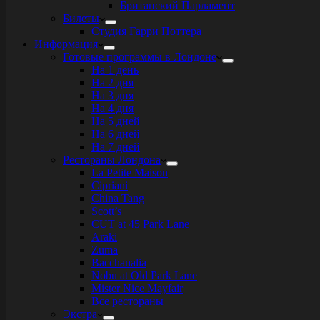
Британский Парламент
Билеты
Студия Гарри Поттера
Информация
Готовые программы в Лондоне
На 1 день
На 2 дня
На 3 дня
На 4 дня
На 5 дней
На 6 дней
На 7 дней
Рестораны Лондона
La Petite Maison
Cipriani
China Tang
Scott’s
CUT at 45 Park Lane
Araki
Zuma
Bacchanalia
Nobu at Old Park Lane
Mister Nice Mayfair
Все рестораны
Экстра