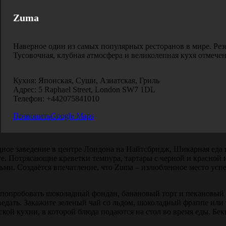
Zuma
Наверное один из самых популярных ресторанов в мире. Резе
Тусовочная, клубная атмосфера и великолепная кухя отмече
Кухня: Японская, Суши, Азиатская, Гриль
Адрес: 5 Raphael Street, London SW7 1DL
Телефон: +442075841010
Позвонить
Google Maps
ное заведение в центре Лондона на Найтсбридж, Шикарная еда 
те. Потрясающие креветки темпура, тартары с черной и красной 
юдьми. Создаётся впечатление, что Zuma – излюбленное место у
попробовать шоколадный фондан, банановый торт и пекановый 
тведать. Закажите зеленый чай со льдом, шоколадный фраппе ил
ой кухни, в которой блюда подаются на стол во время еды. Бек