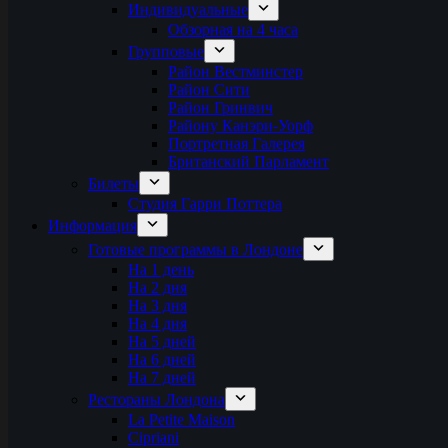
Индивидуальные
Обзорная на 4 часа
Групповые
Район Вестминстер
Район Сити
Район Гринвич
Району Канэри-Уорф
Портретная Галерея
Британский Парламент
Билеты
Студия Гарри Поттера
Информация
Готовые программы в Лондоне
На 1 день
На 2 дня
На 3 дня
На 4 дня
На 5 дней
На 6 дней
На 7 дней
Рестораны Лондона
La Petite Maison
Cipriani