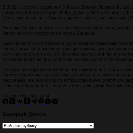
В 2002 г. вместе с Арджуном Уэйни и Дивией Лалвани Беккер 
Гонконге (2007), Стамбуле (2008), Дубае (2009) и Майами (2
«Создавая новое, не забывать старое» – таков девиз ресторан
Ресторан Zuma – образец классической японской кухни, котор
одним из самых популярных мест в Лондоне.
Здесь предпочитают обедать и ужинать многие местные жители, 
одной уникальной особенностью: рестораны высокого уровня де
актуально еще и потому, что без предварительной брони пообед
или меню долго не придется, ведь большое количество персона
Интерьер ресторана выполнен в стиле мегаполиса Токио и пре
клиентам вкусные коктейли перед ужином или возможность рас
уверенным, что именно здесь путешественники смогут отведать
себе, как только клиент покинет стены заведения. Ресторан Zu
Поделитесь с друзьями
Быстрый Доступ
Быстрый
Доступ