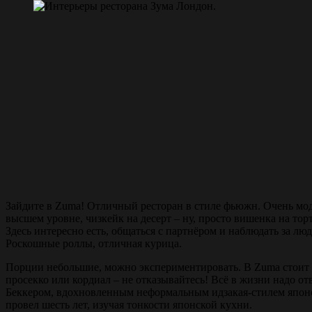
Зайдите в Zuma! Отличный ресторан в стиле фьюжн. Очень мод
высшем уровне, чизкейк на десерт – ну, просто вишенка на тор
Здесь интересно есть, общаться с партнёром и наблюдать за л
Роскошные роллы, отличная курица.
Порции небольшие, можно экспериментировать. В Zuma стоит 
просекко или кордиал – не отказывайтесь! Всё в жизни надо о
Беккером, вдохновленным неформальным идзакая-стилем японск
провел шесть лет, изучая тонкости японской кухни.