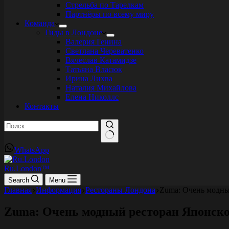
Стрельба по Тарелкам
Партнёры по всему миру
Команда
Гиды в Лондоне
Валерия Генина
Светлана Череватенко
Вячеслав Катамидзе
Татьяна Власюк
Ирина Лихва
Наталия Михайлова
Елена Николлс
Контакты
Ничего
WhatsApp
не
найдено
Ru.London™
Search
Menu
Главная
Информация
Рестораны Лондона
Zuma: Очень модны
Zuma: Очень модный ресторан Японско