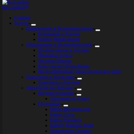
Ru.London™
Главная
Услуги
Иммиграция в Великобританию
Релокация в Лондон
Бизнес Иммиграция
Образование в Великобритании
Подбор школы в Англии
Языковые курсы
Частные Школы
Консультант Юлия Ковас
Видео Интервью: Опыт родителя в 2022
Транспорт и Логистика
Трансфер в Лондоне
Экскурсии по Лондону
Индивидуальные
Обзорная на 4 часа
Групповые
Район Вестминстер
Район Сити
Район Гринвич
Району Канэри-Уорф
Портретная Галерея