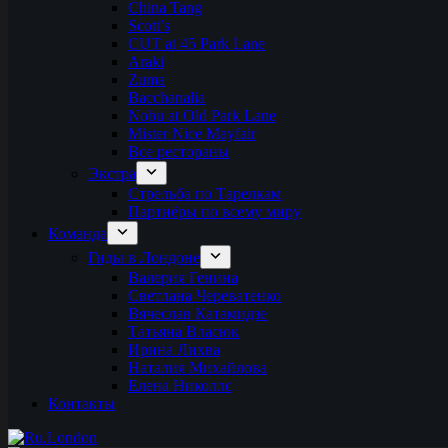
China Tang
Scott’s
CUT at 45 Park Lane
Araki
Zuma
Bacchanalia
Nobu at Old Park Lane
Mister Nice Mayfair
Все рестораны
Экстра
Стрельба по Тарелкам
Партнёры по всему миру
Команда
Гиды в Лондоне
Валерия Генина
Светлана Череватенко
Вячеслав Катамидзе
Татьяна Власюк
Ирина Лихва
Наталия Михайлова
Елена Николлс
Контакты