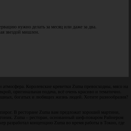
рвацию нужно делать за месяц или даже за два.
ная звездой мишлен.
и атмосфера. Королевские креветки Zuma превосходны, мясо на
икрой, оригинальная подача, всё очень красиво и тематично.
спешных, богатых и любящих жизнь людей. Хотите разнообразия?
пирог. В ресторане Zuma вам предложат хороший мартини,
и тоник. Zuma – ресторан, основанный шеф-поваром Райнером
кер разработал концепцию Zuma во время работы в Токио, где